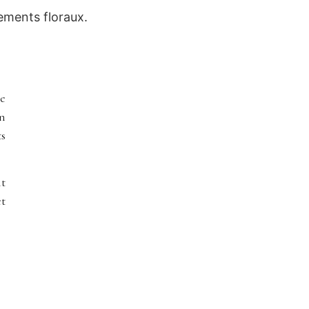
gements floraux.
ge
un
ts
nt
et