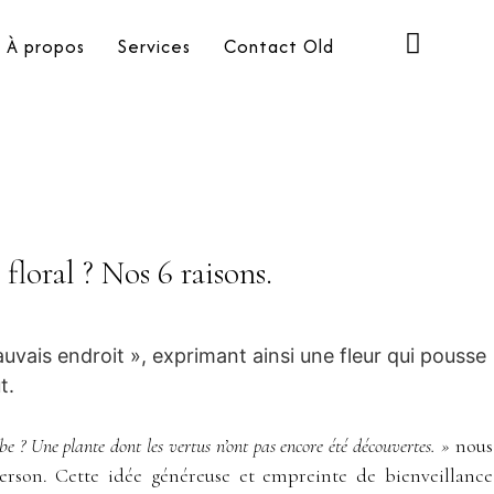
À propos
Services
Contact Old
loral ? Nos 6 raisons.
auvais endroit », exprimant ainsi une fleur qui pousse
t.
e ? Une plante dont les vertus n’ont pas encore été découvertes. »
nous
son. Cette idée généreuse et empreinte de bienveillance